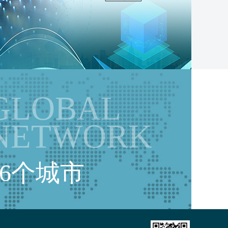
GLOBAL
NETWORK
36个城市