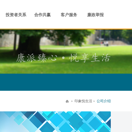
事儿
才理念
业管治
商业
宣传视频
人才发展
合作共赢
留言反馈
住宅
案场
社会招聘
联系我们
校园招聘
员工活动
投资者关系
合作共赢
客户服务
廉政举报
印象悦生活
公司介绍