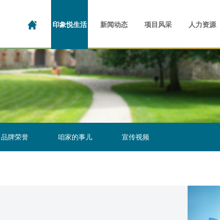
投资者日志
公司介绍
演示材料
企业文化
公司新闻
公告及通函
成长足迹
社区动态
写字楼
业绩报告
公共物业
品牌荣誉
招股文件
产业园
咱家的
人
企
印象悦生活
新闻动态
项目风采
人力资源
品牌荣誉
咱家的事儿
宣传视频