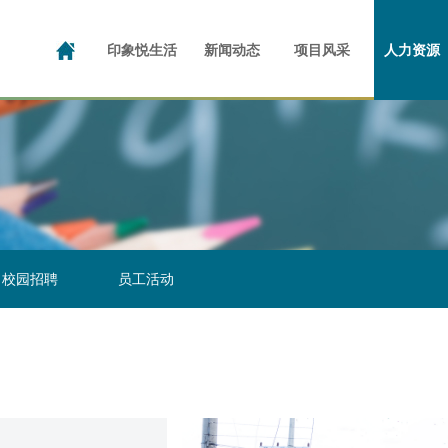
投资者日志
公司介绍
演示材料
企业文化
公司新闻
公告及通函
成长足迹
社区动态
写字楼
业绩报告
公共物业
品牌荣誉
招股文件
产业园
咱家的
人
企
印象悦生活
新闻动态
项目风采
人力资源
校园招聘
员工活动