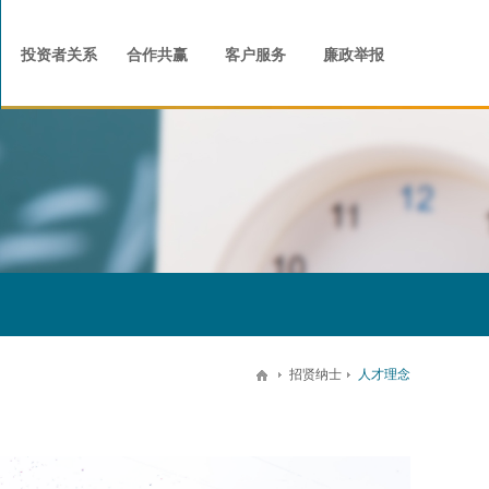
事儿
才理念
业管治
商业
宣传视频
人才发展
合作共赢
留言反馈
住宅
案场
社会招聘
联系我们
校园招聘
员工活动
投资者关系
合作共赢
客户服务
廉政举报
招贤纳士
人才理念