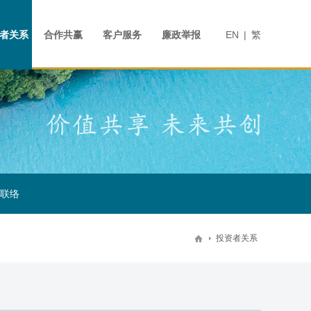
商业
人才发展
合作共赢
留言反馈
演示材料
宣传视频
住宅
社会招聘
联系我们
案场
投资者日志
校园招聘
投资者关系联络
员工活动
者关系
合作共赢
客户服务
廉政举报
EN
|
繁
联络
投资者关系