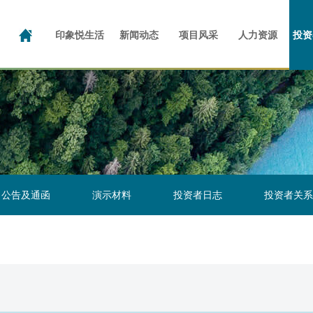
公司介绍
企业管治
企业文化
公司新闻
招股文件
成长足迹
社区动态
写字楼
公共物业
业绩报告
品牌荣誉
产业园
公告及通函
咱家的事儿
人才理念
印象悦生活
新闻动态
项目风采
人力资源
投资
公告及通函
演示材料
投资者日志
投资者关系