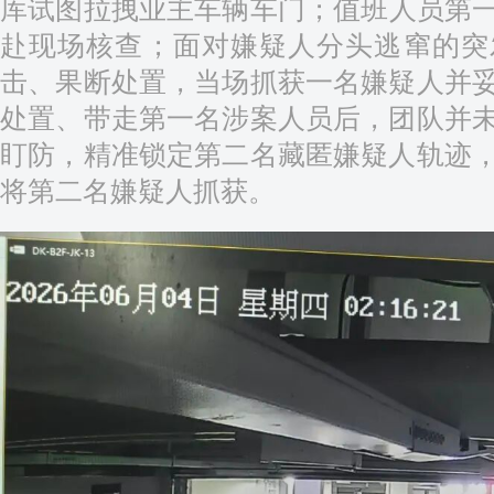
库试图拉拽业主车辆车门；值班人员第
赴现场核查；面对嫌疑人分头逃窜的突
击、果断处置，当场抓获一名嫌疑人并
处置、带走第一名涉案人员后，团队并
盯防，精准锁定第二名藏匿嫌疑人轨迹
将第二名嫌疑人抓获。